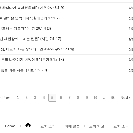
 잘하려다가 넘어졌을 때" (여호수아 8:1-9)
상
 해결책은 뜻밖이다" (출애굽기 17:1-7)
상
선포하는 기도자" (시편 20:1-9절)
상
신 재판장께 드리는 탄원" (시편 7:1-17)
상
인생, 다르게 사는 삶" (다니엘 4:4-9) 구약 1237면
상
 - 우리 나오미가 변했어요" (룻기 3:15-18)
상
름을 아는 자는" (시편 9:9-20)
상
Prev
1
2
3
4
5
6
7
8
9
10
...
42
Next
Home
교회 소개
예배 말씀
교회 학교
교회 소식