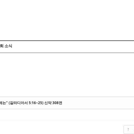
Skip to content
회 소식
매는" (갈라디아서 5:16~25) 신약 308면
?