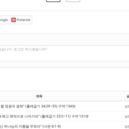
ogle
Pinterest
없습니다. 로그인 하시겠습니까?
제목
 할 영광의 광채" (출애굽기 34:29~35) 구약 134면
상
를 떼고 회막으로 나아가라" (출애굽기 33:5~11) 구약 131면
상
우신 하나님의 이름을 부르라" (시편 8:1-9)
상